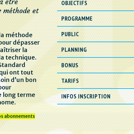
à être
OBJECTIFS
 méthode et
PROGRAMME
PUBLIC
t la méthode
 pour dépasser
PLANNING
aîtriser la
a technique.
Standard
BONUS
qui ont tout
oin d’un bon
TARIFS
pour
le long terme
INFOS INSCRIPTION
onome.
os abonnements