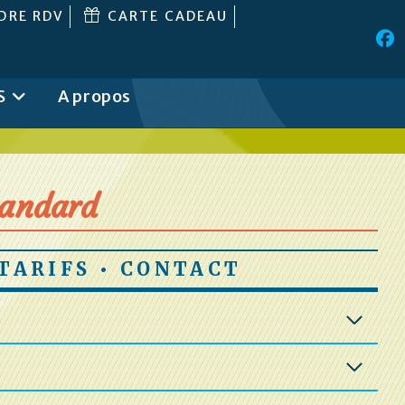
DRE RDV
CARTE CADEAU
S
A propos
andard
TARIFS • CONTACT