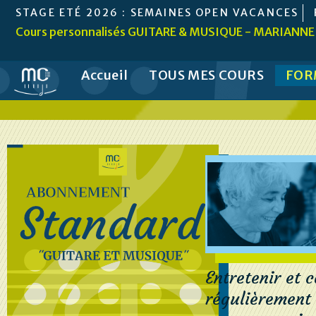
Skip
STAGE ETÉ 2026 : SEMAINES OPEN VACANCES
to
Cours personnalisés GUITARE & MUSIQUE - MARIANNE
content
Accueil
TOUS MES COURS
FOR
Entretenir et 
régulièrement 