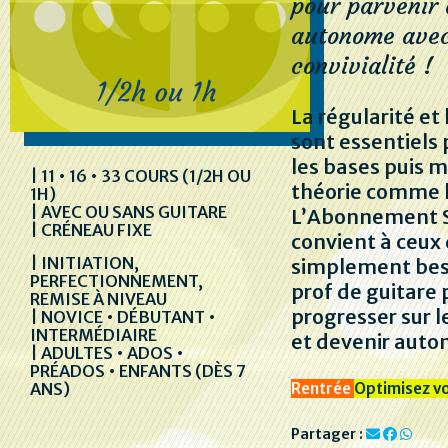
pour parvenir 
autonome avec
convivialité !
La régularité e
sont essentiels
les bases puis m
| 11 • 16 • 33 COURS (1/2H OU
théorie comme l
1H)
| AVEC OU SANS GUITARE
L’Abonnement 
| CRÉNEAU FIXE
convient à ceux 
| INITIATION,
simplement bes
PERFECTIONNEMENT,
prof de guitare 
REMISE À NIVEAU
progresser sur 
| NOVICE • DÉBUTANT •
INTERMÉDIAIRE
et devenir aut
| ADULTES • ADOS •
PRÉADOS • ENFANTS (DÈS 7
Rentrée
Optimisez v
ANS)
Partager :